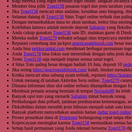
Bagi mereka yang ingin bermain togel online, langkah awalnya a
Member bisa pilih
Togel158
pasaran togel dan jenis taruhan yan
Jika
Togel158
mencari situs andalan, kesulitan atau bingung, dis
Selamat datang di
Togel158
Situs Togel online terbaik dan paling
Dengan menambahkan dana ke akun taruhan, bettor bisa menin
Kelebihan lainnya adalah metode deposit
Sabatoto
yang fleksib
Anda cukup gunakan
Togel158
satu ID, mainkan game di Dindon
Mereka sudah
Togel279
terbukti sebagai situs terpercaya membe
Reputasi cemerlang dan jackpot
americangirlspod.com
besar men
Anda bisa
nekkocapital.com
menikmati berbagai permainan togel o
Anda
Togel178
bisa fokus saat menembak dengan tahu jenis ikan
Tentu
Togel158
saja menjadi impian semua umat togel.
4 Situs Toto paling besar dengan hadiah 10 Juta, deposit 10
pede
Jika sering
https://gracesguidebook.com/
kalah, hindari menaikk
Ketika mencari situs sabung ayam terbaik, reputasi
https://kampu
Untuk menang di taruhan Aktivitas Seru online,
Togel279
carany
Dimana informasi situs slot online terbaru ditampilkan dengan fo
Membuat pemain senang bermain di tempat
Novaslo88
itu lebih
Banyak opsi toto yang menarik
Sabatoto
minat banyak orang.
Perlindungan data pribadi, jaminan pembayaran kemenangan, se
Fleksibilitas dalam memilih jenis hiburan menjadi salah satu ke
Banyak platform menyediakan analisis harian
daftar togel online
Proses penarikan dana di
Pedetogel
berlangsung cepat tanpa rib
Kepercayaan meningkat karena
Togel158
memastikan semua hasil
Setiap hasil permainan yang Anda nikmati bersama
Togel178
dip