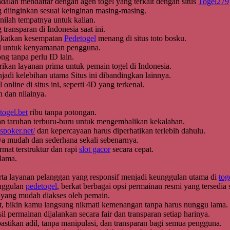
dalah mendaftar dengan agen togel yang terkait dengan situs
Togel279
g diinginkan sesuai keinginan masing-masing.
inilah tempatnya untuk kalian.
 transparan di Indonesia saat ini.
gkatkan kesempatan
Pedetogel
menang di situs toto bosku.
el untuk kenyamanan pengguna.
g tanpa perlu ID lain.
rikan layanan prima untuk pemain togel di Indonesia.
jadi kelebihan utama Situs ini dibandingkan lainnya.
nline di situs ini, seperti 4D yang terkenal.
 dan nilainya.
togel.bet
ribu tanpa potongan.
an taruhan terburu-buru untuk mengembalikan kekalahan.
spoker.net/
dan kepercayaan harus diperhatikan terlebih dahulu.
a mudah dan sederhana sekali sebenarnya.
rmat terstruktur dan rapi
slot gacor
secara cepat.
 lama.
rta layanan pelanggan yang responsif menjadi keunggulan utama di
tog
unggulan
pedetogel
, berkat berbagai opsi permainan resmi yang tersedia 
yang mudah diakses oleh pemain.
et, bikin kamu langsung nikmati kemenangan tanpa harus nunggu lama.
 permainan dijalankan secara fair dan transparan setiap harinya.
astikan adil, tanpa manipulasi, dan transparan bagi semua pengguna.