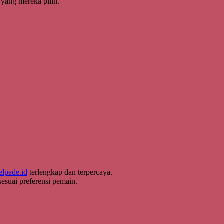
yang mereka pilih.
elpede.id
terlengkap dan terpercaya.
sesuai preferensi pemain.