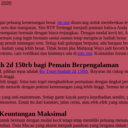
 2020
ungkan dengan RTP Slot Gacor
ngan peluang kemenangan besar.
rtp slot
dirancang untuk memberikan le
seru dan transparan. Slot RTP Tertinggi menjadi jaminan bahwa Anda 
empatan bermain dengan biaya terjangkau. Dengan modal kecil ini, And
main yang ingin bermain santai namun tetap mengincar hadiah besar. 
 penuh tantangan seru. Setiap kali gulungan berputar, ada harapan be
diah yang lebih besar. Tidak heran jika Mahjong Ways jadi favorit ba
rtentu, cara verifikasi dan klaimnya ada di
toto slot
. Komunitas forum a
ah 2d 150rb bagi Pemain Berpengalaman
, pilihan tepat adalah
Bo Togel Hadiah 2d 150rb
. Bayaran ini cukup 
h tinggi.
bih tinggi. Situs toto togel menghadirkan permainan dengan tingkat 
ebih menarik dengan potensi kemenangan yang lebih tinggi. Semua in
ain yang anti-mainstream. Setiap game kayak punya kepribadian sendiri,
monoton. Entah itu dari karakter, jalan cerita, atau efek-efek yang m
 Keuntungan Maksimal
ntuk bermain dengan modal kecil tetapi tetap memiliki peluang menan
ruhan. Data Macau yang akurat menjadi panduan yang berguna dalam m