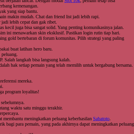
it berjalan lancar. Dengan modal
Slot 10k
, pemain tetap bisa
 gerbang kemenangan.
yak yang siap bantu.
main makin mudah. Chat dan friend list jadi lebih rapi.
 jadi lebih cepat dan gak ribet.
s kecil juga bisa sangat solid. Yang penting komunikasinya jalan.
im ini menawarkan skin eksklusif. Pastikan login rutin tiap hari.
ing gold bertebaran di forum komunitas. Pilih strategi yang paling
akai buat latihan hero baru.
a peluang.
P. Salah langkah bisa langsung kalah.
alah hak setiap pemain yang telah memilih untuk bergabung bersama.
referensi mereka.
i.
a program loyalitas!
 sebelumnya.
ntang waktu satu minggu terakhir.
terpercaya.
at membantu meningkatkan peluang keberhasilan
Sabatoto
.
k bagi para pemain, yang pada akhirnya dapat meningkatkan peluan