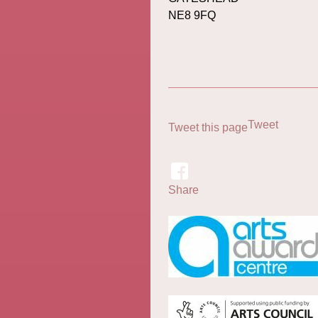
NE8 9FQ
Tweet
Tweet this page
Share