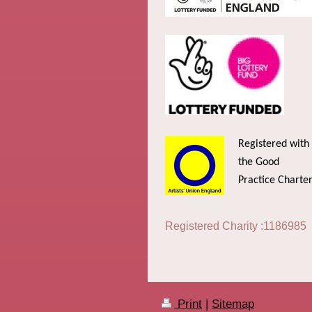
Registered with
the Good
Practice Charte
Registered Charity :1186985
Print
|
Sitemap