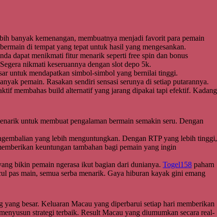
bih banyak kemenangan, membuatnya menjadi favorit para pemain
bermain di tempat yang tepat untuk hasil yang mengesankan.
a dapat menikmati fitur menarik seperti free spin dan bonus
Segera nikmati keseruannya dengan slot depo 5k.
sar untuk mendapatkan simbol-simbol yang bernilai tinggi.
nyak pemain. Rasakan sendiri sensasi serunya di setiap putarannya.
ktif membahas build alternatif yang jarang dipakai tapi efektif. Kadang
menarik untuk membuat pengalaman bermain semakin seru. Dengan
pengembalian yang lebih menguntungkan. Dengan RTP yang lebih tinggi,
i memberikan keuntungan tambahan bagi pemain yang ingin
 yang bikin pemain ngerasa ikut bagian dari dunianya.
Togel158
paham
uncul pas main, semua serba menarik. Gaya hiburan kayak gini emang
g yang besar. Keluaran Macau yang diperbarui setiap hari memberikan
enyusun strategi terbaik. Result Macau yang diumumkan secara real-