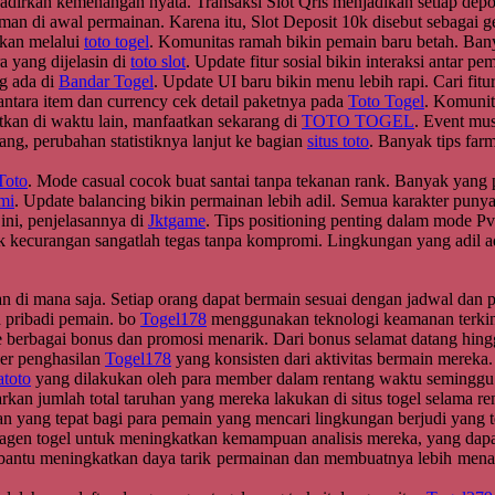
rkan kemenangan nyata. Transaksi Slot Qris menjadikan setiap depos
man di awal permainan. Karena itu, Slot Deposit 10k disebut sebagai
ikan melalui
toto togel
. Komunitas ramah bikin pemain baru betah. Ban
a yang dijelasin di
toto slot
. Update fitur sosial bikin interaksi antar pe
ng ada di
Bandar Togel
. Update UI baru bikin menu lebih rapi. Cari fitur
antara item dan currency cek detail paketnya pada
Toto Togel
. Komunita
tkan di waktu lain, manfaatkan sekarang di
TOTO TOGEL
. Event mus
ng, perubahan statistiknya lanjut ke bagian
situs toto
. Banyak tips farm
Toto
. Mode casual cocok buat santai tanpa tekanan rank. Banyak yang p
smi
. Update balancing bikin permainan lebih adil. Semua karakter puny
 ini, penjelasannya di
Jktgame
. Tips positioning penting dalam mode Pv
 kecurangan sangatlah tegas tanpa kompromi. Lingkungan yang adil ad
n di mana saja. Setiap orang dapat bermain sesuai dengan jadwal dan p
a pribadi pemain. bo
Togel178
menggunakan teknologi keamanan terkin
 berbagai bonus dan promosi menarik. Dari bonus selamat datang hingg
er penghasilan
Togel178
yang konsisten dari aktivitas bermain mereka.
atoto
yang dilakukan oleh para member dalam rentang waktu seminggu
rkan jumlah total taruhan yang mereka lakukan di situs togel selama re
ihan yang tepat bagi para pemain yang mencari lingkungan berjudi yang 
agen togel untuk meningkatkan kemampuan analisis mereka, yang dap
ntu meningkatkan daya tarik permainan dan membuatnya lebih menari