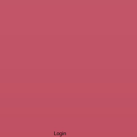
Login