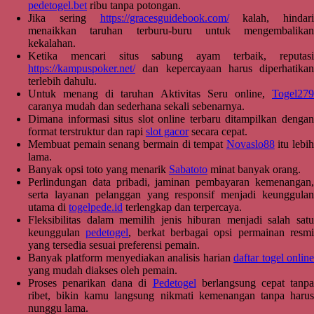
pedetogel.bet
ribu tanpa potongan.
Jika sering
https://gracesguidebook.com/
kalah, hindari
menaikkan taruhan terburu-buru untuk mengembalikan
kekalahan.
Ketika mencari situs sabung ayam terbaik, reputasi
https://kampuspoker.net/
dan kepercayaan harus diperhatikan
terlebih dahulu.
Untuk menang di taruhan Aktivitas Seru online,
Togel279
caranya mudah dan sederhana sekali sebenarnya.
Dimana informasi situs slot online terbaru ditampilkan dengan
format terstruktur dan rapi
slot gacor
secara cepat.
Membuat pemain senang bermain di tempat
Novaslo88
itu lebih
lama.
Banyak opsi toto yang menarik
Sabatoto
minat banyak orang.
Perlindungan data pribadi, jaminan pembayaran kemenangan,
serta layanan pelanggan yang responsif menjadi keunggulan
utama di
togelpede.id
terlengkap dan terpercaya.
Fleksibilitas dalam memilih jenis hiburan menjadi salah satu
keunggulan
pedetogel
, berkat berbagai opsi permainan resm
yang tersedia sesuai preferensi pemain.
Banyak platform menyediakan analisis harian
daftar togel onlin
yang mudah diakses oleh pemain.
Proses penarikan dana di
Pedetogel
berlangsung cepat tanp
ribet, bikin kamu langsung nikmati kemenangan tanpa harus
nunggu lama.