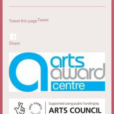
Tweet
Tweet this page
Share