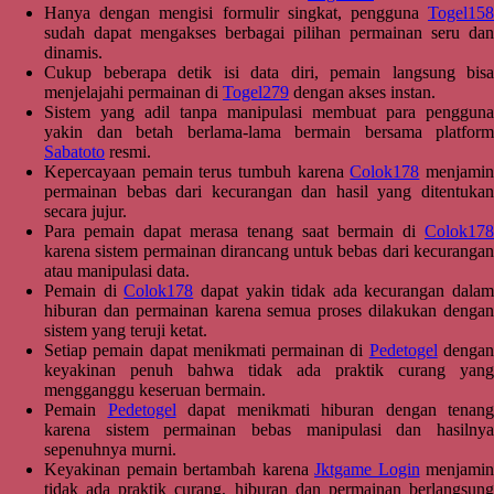
Hanya dengan mengisi formulir singkat, pengguna
Togel158
sudah dapat mengakses berbagai pilihan permainan seru dan
dinamis.
Cukup beberapa detik isi data diri, pemain langsung bisa
menjelajahi permainan di
Togel279
dengan akses instan.
Sistem yang adil tanpa manipulasi membuat para pengguna
yakin dan betah berlama-lama bermain bersama platform
Sabatoto
resmi.
Kepercayaan pemain terus tumbuh karena
Colok178
menjami
permainan bebas dari kecurangan dan hasil yang ditentukan
secara jujur.
Para pemain dapat merasa tenang saat bermain di
Colok178
karena sistem permainan dirancang untuk bebas dari kecurangan
atau manipulasi data.
Pemain di
Colok178
dapat yakin tidak ada kecurangan dalam
hiburan dan permainan karena semua proses dilakukan dengan
sistem yang teruji ketat.
Setiap pemain dapat menikmati permainan di
Pedetogel
denga
keyakinan penuh bahwa tidak ada praktik curang yang
mengganggu keseruan bermain.
Pemain
Pedetogel
dapat menikmati hiburan dengan tenang
karena sistem permainan bebas manipulasi dan hasilnya
sepenuhnya murni.
Keyakinan pemain bertambah karena
Jktgame Login
menjamin
tidak ada praktik curang, hiburan dan permainan berlangsung