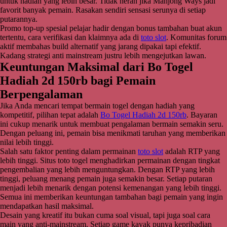
untuk hadiah yang lebih besar. Tidak heran jika Mahjong Ways jadi
favorit banyak pemain. Rasakan sendiri sensasi serunya di setiap
putarannya.
Promo top-up spesial pelajar hadir dengan bonus tambahan buat akun
tertentu, cara verifikasi dan klaimnya ada di
toto slot
. Komunitas forum
aktif membahas build alternatif yang jarang dipakai tapi efektif.
Kadang strategi anti mainstream justru lebih mengejutkan lawan.
Keuntungan Maksimal dari Bo Togel
Hadiah 2d 150rb bagi Pemain
Berpengalaman
Jika Anda mencari tempat bermain togel dengan hadiah yang
kompetitif, pilihan tepat adalah
Bo Togel Hadiah 2d 150rb
. Bayaran
ini cukup menarik untuk membuat pengalaman bermain semakin seru.
Dengan peluang ini, pemain bisa menikmati taruhan yang memberikan
nilai lebih tinggi.
Salah satu faktor penting dalam permainan
toto slot
adalah RTP yang
lebih tinggi. Situs toto togel menghadirkan permainan dengan tingkat
pengembalian yang lebih menguntungkan. Dengan RTP yang lebih
tinggi, peluang menang pemain juga semakin besar. Setiap putaran
menjadi lebih menarik dengan potensi kemenangan yang lebih tinggi.
Semua ini memberikan keuntungan tambahan bagi pemain yang ingin
mendapatkan hasil maksimal.
Desain yang kreatif itu bukan cuma soal visual, tapi juga soal cara
main yang anti-mainstream. Setiap game kayak punya kepribadian