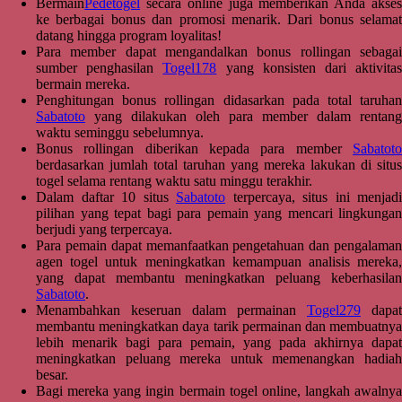
Bermain
Pedetogel
secara online juga memberikan Anda akses
ke berbagai bonus dan promosi menarik. Dari bonus selamat
datang hingga program loyalitas!
Para member dapat mengandalkan bonus rollingan sebagai
sumber penghasilan
Togel178
yang konsisten dari aktivita
bermain mereka.
Penghitungan bonus rollingan didasarkan pada total taruhan
Sabatoto
yang dilakukan oleh para member dalam rentang
waktu seminggu sebelumnya.
Bonus rollingan diberikan kepada para member
Sabatoto
berdasarkan jumlah total taruhan yang mereka lakukan di situs
togel selama rentang waktu satu minggu terakhir.
Dalam daftar 10 situs
Sabatoto
terpercaya, situs ini menjadi
pilihan yang tepat bagi para pemain yang mencari lingkungan
berjudi yang terpercaya.
Para pemain dapat memanfaatkan pengetahuan dan pengalaman
agen togel untuk meningkatkan kemampuan analisis mereka,
yang dapat membantu meningkatkan peluang keberhasilan
Sabatoto
.
Menambahkan keseruan dalam permainan
Togel279
dapat
membantu meningkatkan daya tarik permainan dan membuatnya
lebih menarik bagi para pemain, yang pada akhirnya dapat
meningkatkan peluang mereka untuk memenangkan hadiah
besar.
Bagi mereka yang ingin bermain togel online, langkah awalnya