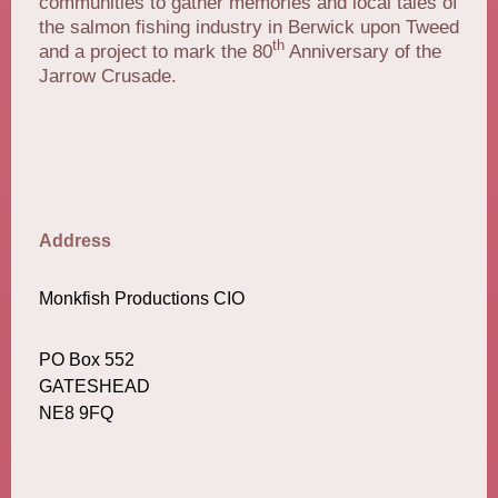
communities to gather memories and local tales of
the salmon fishing industry in Berwick upon Tweed
th
and a project to mark the 80
Anniversary of the
Jarrow Crusade.
Address
Monkfish Productions CIO
PO Box 552
GATESHEAD
NE8 9FQ